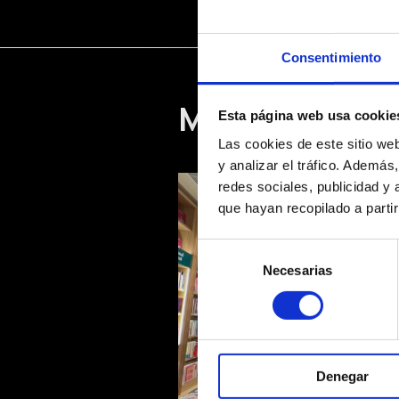
Consentimiento
Más proyectos
Esta página web usa cookie
Las cookies de este sitio we
y analizar el tráfico. Ademá
redes sociales, publicidad y
que hayan recopilado a parti
Selección
Necesarias
de
consentimiento
Denegar