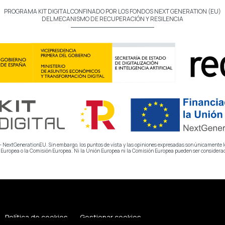
PROGRAMA KIT DIGITAL CONFINADO POR LOS FONDOS NEXT GENERATION (EU)
DEL MECANISMO DE RECUPERACIÓN Y RESILENCIA
 NextGenerationEU. Sin embargo, los puntos de vista y las opiniones expresadas son únicamente los
 Europea o la Comisión Europea. Ni la Unión Europea ni la Comisión Europea pueden ser consider
Política de cookies
Gestionar cookies