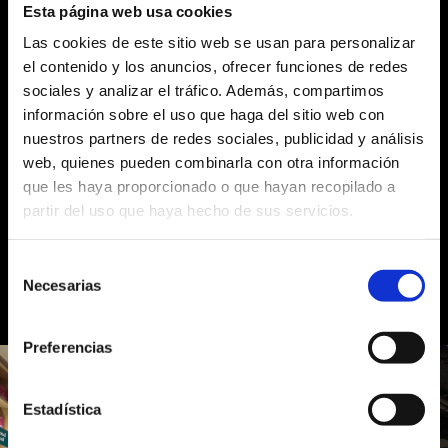
Esta página web usa cookies
Más información
Las cookies de este sitio web se usan para personalizar
el contenido y los anuncios, ofrecer funciones de redes
sociales y analizar el tráfico. Además, compartimos
información sobre el uso que haga del sitio web con
nuestros partners de redes sociales, publicidad y análisis
web, quienes pueden combinarla con otra información
que les haya proporcionado o que hayan recopilado a
Volver
partir del uso que haya hecho de sus servicios.
Selección
Necesarias
Más proyectos relacionados
de
consentimiento
Preferencias
Estadística