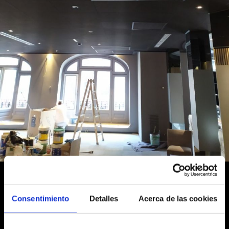
¿Te gustaría realizar un
Consentimiento
Detalles
Acerca de las cookies
proyecto como este?