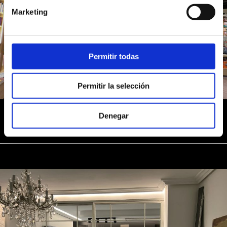
Marketing
Permitir todas
Permitir la selección
Casa del libro Marineda City
Denegar
EMPRESA