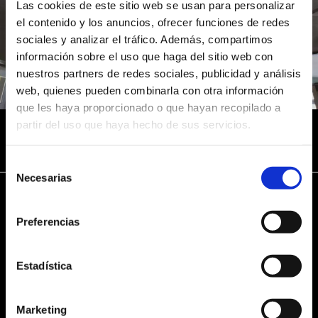
Las cookies de este sitio web se usan para personalizar
el contenido y los anuncios, ofrecer funciones de redes
sociales y analizar el tráfico. Además, compartimos
información sobre el uso que haga del sitio web con
nuestros partners de redes sociales, publicidad y análisis
web, quienes pueden combinarla con otra información
que les haya proporcionado o que hayan recopilado a
Casino Gran Via
partir del uso que haya hecho de sus servicios.
EMPRESA
Selección
Necesarias
de
consentimiento
Preferencias
Oficina
Profesor Tierno Galván, 23, Bajo, Izq.
Estadística
15670 - Culleredo
A Coruña - España
Marketing